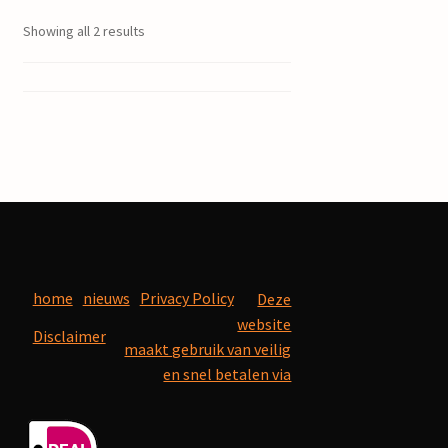
Showing all 2 results
home
nieuws
Privacy Policy
Deze
website
Disclaimer
maakt gebruik van veilig
en snel betalen via