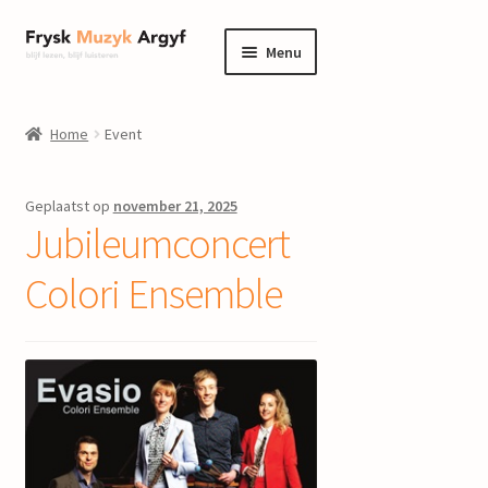
Ga
Ga
Menu
door
naar
naar
de
home
navigatie
inhoud
Home
Event
Submenu
informatie
uitvouwen
Geplaatst op
november 21, 2025
Submenu
winkel
Jubileumconcert
uitvouwen
Componisten
Colori Ensemble
nieuws
events
contact