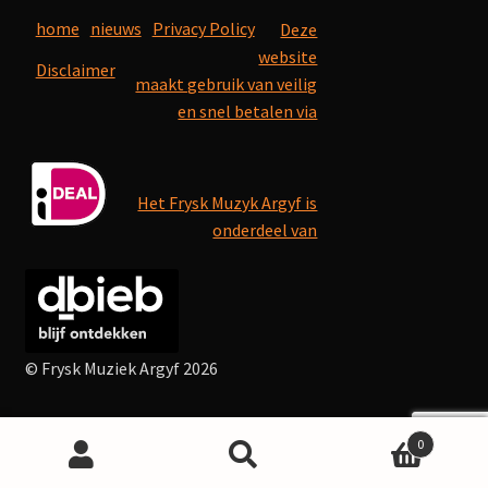
home
nieuws
Privacy Policy
Deze
website
Disclaimer
maakt gebruik van veilig
en snel betalen via
Het Frysk Muzyk Argyf is
onderdeel van
© Frysk Muziek Argyf 2026
0
Search
Search