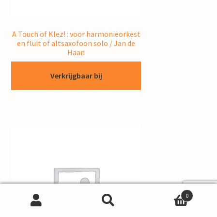
A Touch of Klez! : voor harmonieorkest
en fluit of altsaxofoon solo / Jan de
Haan
Verkrijgbaar bij
0
Search
Search