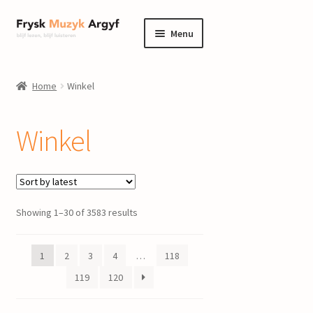
Ga
Ga
Menu
door
naar
naar
de
home
navigatie
inhoud
Home
Winkel
Submenu
informatie
uitvouwen
Winkel
Submenu
winkel
uitvouwen
Componisten
Showing 1–30 of 3583 results
nieuws
events
1
2
3
4
…
118
119
120
contact