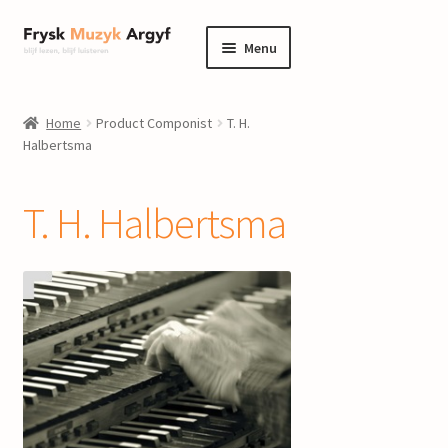
Ga
Ga
Menu
door
naar
naar
de
home
navigatie
inhoud
Home
Product Componist
T. H.
Submenu
Halbertsma
informatie
uitvouwen
Submenu
winkel
T. H. Halbertsma
uitvouwen
Componisten
nieuws
events
contact