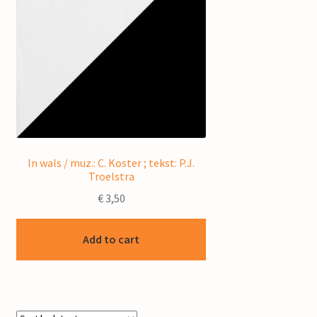
In wals / muz.: C. Koster ; tekst: P.J.
Troelstra
€
3,50
Add to cart