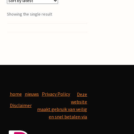
Showing the single result
home
nieuws
Privacy Policy
Deze
website
Disclaimer
maakt gebruik van veilig
en snel betalen via