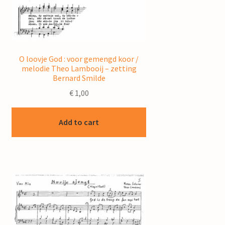
O loovje God : voor gemengd koor /
melodie Theo Lambooij – zetting
Bernard Smilde
€
1,00
Add to cart