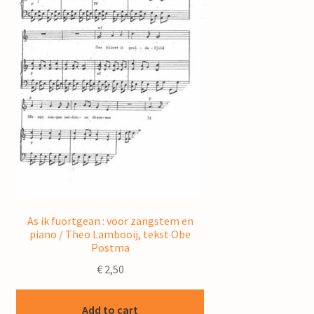
As ik fuortgean : voor zangstem en
piano / Theo Lambooij, tekst Obe
Postma
€
2,50
Add to cart