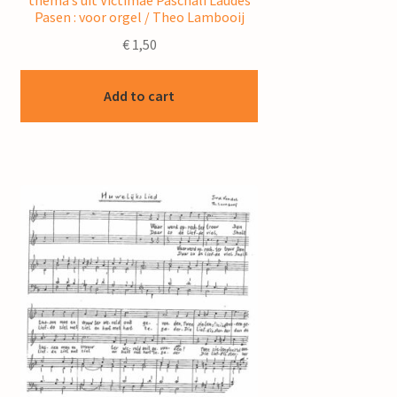
thema’s uit Victimae Paschali Laudes
Pasen : voor orgel / Theo Lambooij
€
1,50
Add to cart