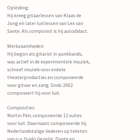
mijn account
Opleiding:
Hij kreeg gitaarlessen van Klaas de
Jong en later luitlessen van Lex van
Sante. Als componist is hij autodidact.
Werkzaamheden:
Hij begon als gitarist in punkbands,
was actief in de experimentele muziek,
schreef muziek voor enkele
theaterproducties en componeerde
voor gitaar en zang. Sinds 2002
componeert hij voor luit.
Composities:
Martin Pals componeerde 12 suites
voor luit. Daarnaast componeerde hij
Nederlandstalige liederen op teksten
van o.a. Guido Gezelle, Dante en