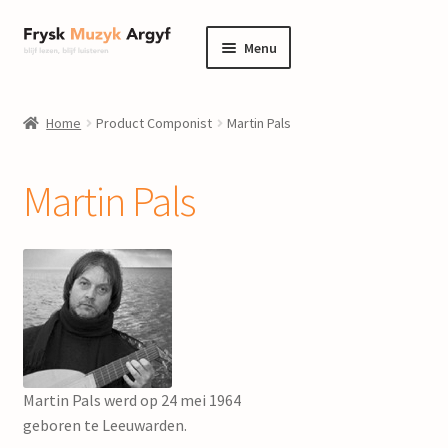
Ga
Ga
Menu
door
naar
naar
de
home
navigatie
inhoud
Home
Product Componist
Martin Pals
Submenu
informatie
uitvouwen
Martin Pals
Submenu
winkel
uitvouwen
Componisten
nieuws
events
Martin Pals werd op 24 mei 1964
contact
geboren te Leeuwarden.