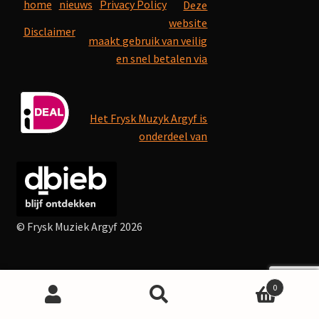
home
nieuws
Privacy Policy
Deze
mijn account
website
Disclaimer
maakt gebruik van veilig
en snel betalen via
Het Frysk Muzyk Argyf is
onderdeel van
© Frysk Muziek Argyf 2026
0
Search
Search