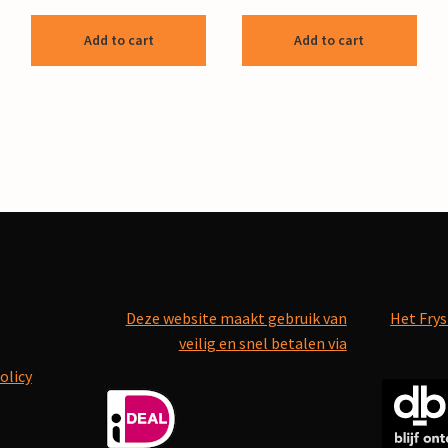
Add to cart
Add to cart
Deze website maakt gebruik van
Het Frys
veilig en snel betalen via
olicy