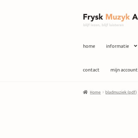
Ga
Ga
door
naar
naar
de
navigatie
inhoud
home
informatie
contact
mijn account
Home
bladmuziek (pdf)