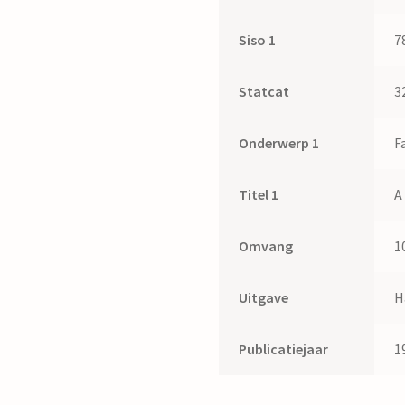
Siso 1
7
Statcat
3
Onderwerp 1
F
Titel 1
A
Omvang
1
Uitgave
H
Publicatiejaar
1