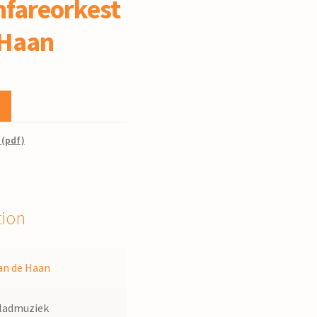
anfareorkest
 Haan
 (pdf)
tion
an de Haan
ladmuziek