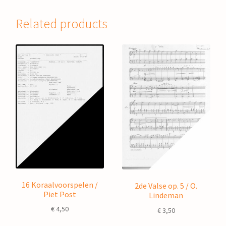
Related products
16 Koraalvoorspelen /
2de Valse op. 5 / O.
Piet Post
Lindeman
€
4,50
€
3,50