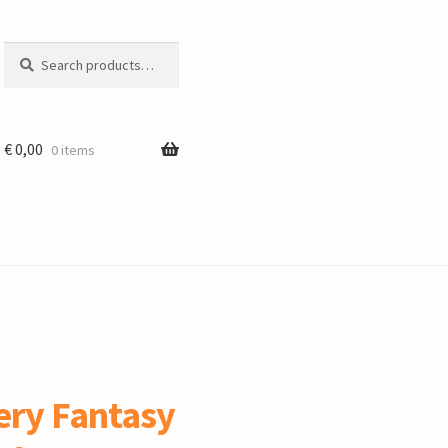
Search
Search
for:
€
0,00
0 items
ery Fantasy