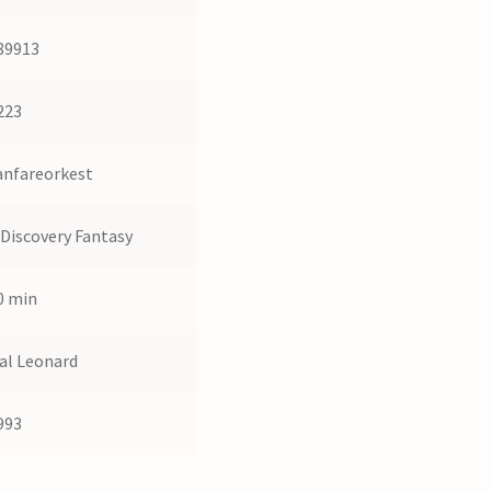
89913
223
anfareorkest
 Discovery Fantasy
0 min
al Leonard
993