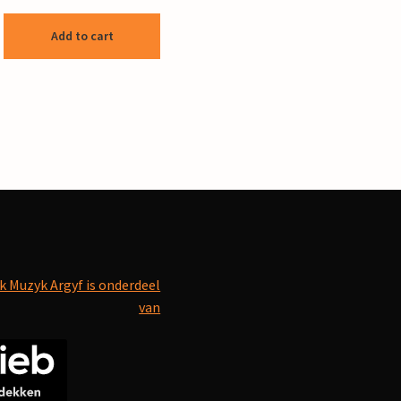
Add to cart
k Muzyk Argyf is onderdeel
van