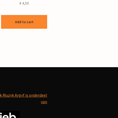
€
4,50
Add to cart
k Muzyk Argyf is onderdeel
van