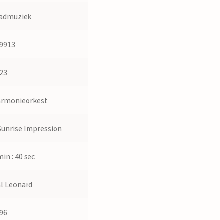
admuziek
9913
23
rmonieorkest
Sunrise Impression
min : 40 sec
l Leonard
96