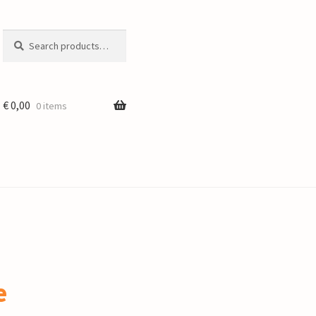
Search
Search
for:
€
0,00
0 items
e