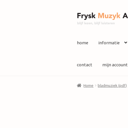
Ga
Ga
door
naar
naar
de
navigatie
inhoud
home
informatie
contact
mijn account
Home
bladmuziek (pdf)