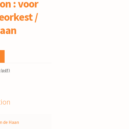
on : voor
orkest /
Haan
 (pdf)
tion
n de Haan