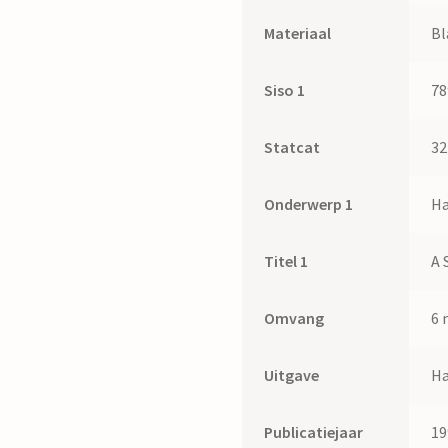
Materiaal
Bl
Siso 1
78
Statcat
32
Onderwerp 1
Ha
Titel 1
A 
Omvang
6 
Uitgave
Ha
Publicatiejaar
19