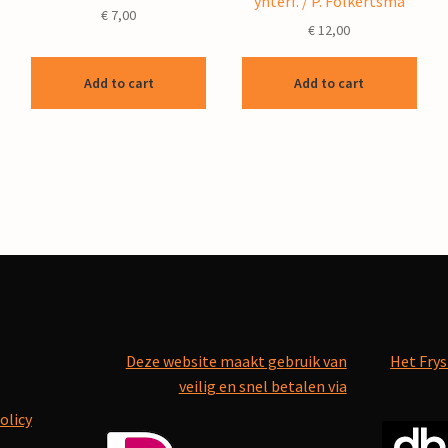
ynterf. / P. Folkertsma
€
7,00
€
12,00
Add to cart
Add to cart
Deze website maakt gebruik van
Het Frys
veilig en snel betalen via
olicy