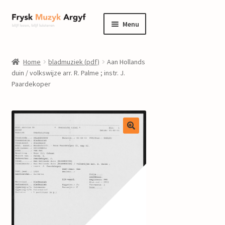
Ga
Ga
Menu
door
naar
naar
de
home
navigatie
inhoud
Home
bladmuziek (pdf)
Aan Hollands
Submenu
duin / volkswijze arr. R. Palme ; instr. J.
informatie
Paardekoper
uitvouwen
Submenu
winkel
uitvouwen
Componisten
nieuws
events
contact