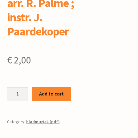
arr. R. Palme ;
instr. J.
Paardekoper
€
2,00
Aan
Add to cart
Hollands
duin
/
volkswijze
Category:
bladmuziek (pdf)
arr.
R.