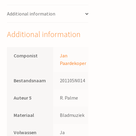
Palme
Additional information
;
instr.
J.
Additional information
Paardekoper
quantity
Componist
Jan
Paardekoper
Bestandsnaam
201105N014
Auteur 5
R. Palme
Materiaal
Bladmuziek
Volwassen
Ja