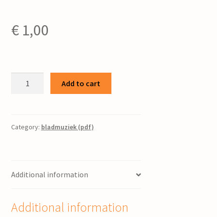
€
1,00
Aan
Add to cart
mijn
land
/
J.
Category:
bladmuziek (pdf)
Paardekoper
;
tekst:
Additional information
George
Haak
quantity
Additional information