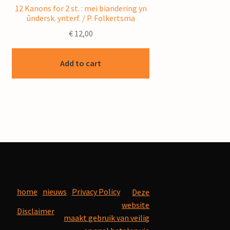
12 Kanons for 2 st. : mei biandering yn
ûndersk. ynterf. / P. Folkertsma
€
12,00
Add to cart
home
nieuws
Privacy Policy
Deze
website
Disclaimer
maakt gebruik van veilig