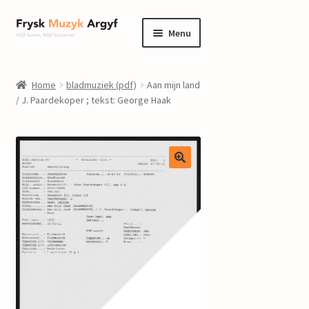
Ga
Ga
Menu
door
naar
naar
de
home
navigatie
inhoud
Home
bladmuziek (pdf)
Aan mijn land
Submenu
/ J. Paardekoper ; tekst: George Haak
informatie
uitvouwen
Submenu
winkel
uitvouwen
Componisten
nieuws
events
contact