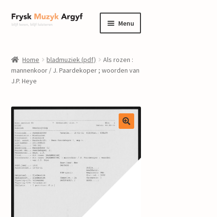
Ga
Ga
Menu
door
naar
naar
de
home
navigatie
inhoud
Home
bladmuziek (pdf)
Als rozen :
Submenu
mannenkoor / J. Paardekoper ; woorden van
informatie
J.P. Heye
uitvouwen
Submenu
winkel
uitvouwen
Componisten
nieuws
events
contact