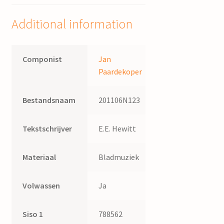
van
J.P.
Additional information
Heye
quantity
Componist
Jan
Paardekoper
Bestandsnaam
201106N123
Tekstschrijver
E.E. Hewitt
Materiaal
Bladmuziek
Volwassen
Ja
Siso 1
788562