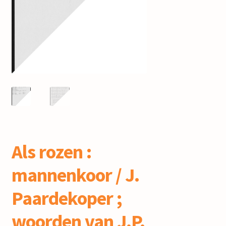
mijn account
Als rozen :
mannenkoor / J.
Paardekoper ;
woorden van J.P.