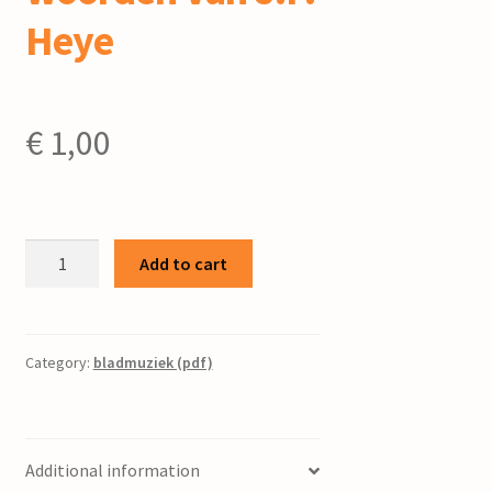
Heye
€
1,00
Als
Add to cart
rozen
:
mannenkoor
/
Category:
bladmuziek (pdf)
J.
Paardekoper
;
Additional information
woorden