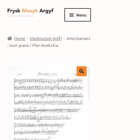
Ga
Ga
Menu
door
naar
naar
de
home
navigatie
inhoud
Home
bladmuziek (pdf)
Amicitiamars
Submenu
: voor piano / Pier Hoekstra
informatie
uitvouwen
Submenu
winkel
uitvouwen
Componisten
nieuws
events
contact