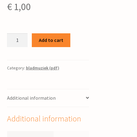
€
1,00
Amicitiamars
Add to cart
:
voor
piano
/
Category:
bladmuziek (pdf)
Pier
Hoekstra
quantity
Additional information
Additional information