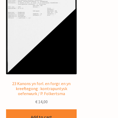
23 Kanons yn forl. en forgr. en yn
kreeftegong : kontrapuntysk
oefenwurk / P. Folkertsma
€
14,00
Add to cart