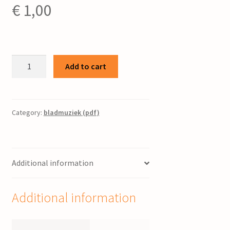
€
1,00
Andante
Add to cart
:
voor
harmonium
/
Category:
bladmuziek (pdf)
J.
Paardekoper
quantity
Additional information
Additional information