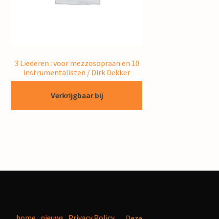
3 Liederen : voor mezzosopraan en 10
instrumentalisten / Dirk Dekker
Verkrijgbaar bij
home
nieuws
Privacy Policy
Deze