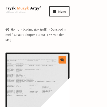
Ga
Ga
Menu
door
naar
naar
de
home
navigatie
inhoud
Home
bladmuziek (pdf)
Danslied in
Submenu
mei / J. Paardekoper ; tekst H. W. van der
informatie
Meij
uitvouwen
Submenu
winkel
uitvouwen
Componisten
nieuws
events
contact