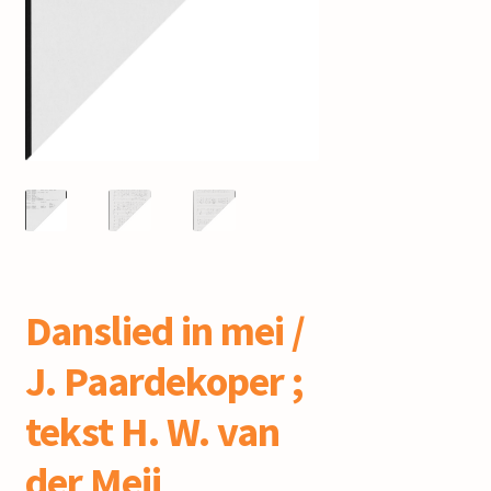
mijn account
Danslied in mei /
J. Paardekoper ;
tekst H. W. van
der Meij