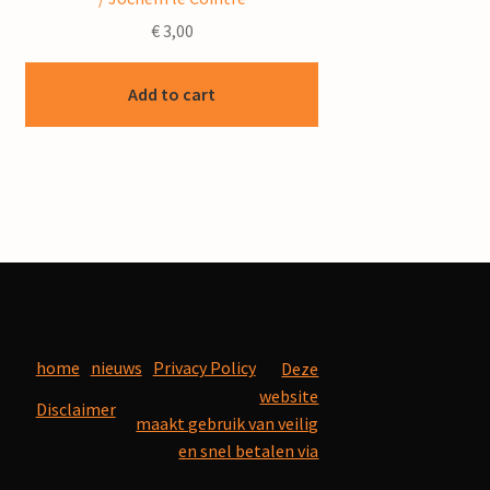
€
3,00
Add to cart
home
nieuws
Privacy Policy
Deze
website
Disclaimer
maakt gebruik van veilig
en snel betalen via