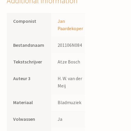
Additional information
der
Meij
quantity
Componist
Jan
Paardekoper
Bestandsnaam
201106N084
Tekstschrijver
Atze Bosch
Auteur 3
H. W. van der
Meij
Materiaal
Bladmuziek
Volwassen
Ja