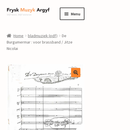
Ga
Ga
Menu
door
naar
naar
de
home
navigatie
inhoud
Home
bladmuziek (pdf)
De
Submenu
Burgumermar : voor brassband / Jitze
informatie
Nicolai
uitvouwen
Submenu
winkel
uitvouwen
Componisten
nieuws
events
contact