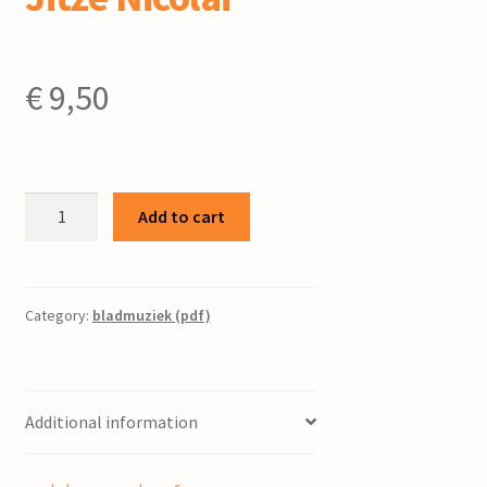
€
9,50
De
Add to cart
Burgumermar
:
voor
brassband
Category:
bladmuziek (pdf)
/
Jitze
Nicolai
Additional information
quantity