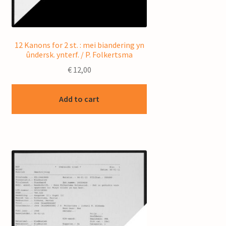
12 Kanons for 2 st. : mei biandering yn
ûndersk. ynterf. / P. Folkertsma
€
12,00
Add to cart