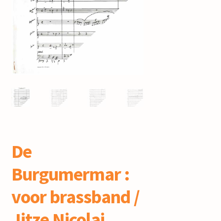
mijn account
De
Burgumermar :
voor brassband /
Jitze Nicolai