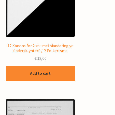
12 Kanons for 2 st. : mei biandering yn
ûndersk. ynterf. / P. Folkertsma
€
12,00
Add to cart