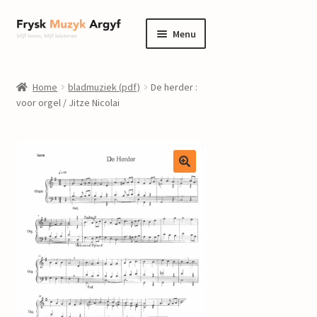
Ga
Ga
Menu
door
naar
naar
de
home
navigatie
inhoud
Home
bladmuziek (pdf)
De herder :
Submenu
voor orgel / Jitze Nicolai
informatie
uitvouwen
Submenu
winkel
uitvouwen
Componisten
nieuws
events
contact