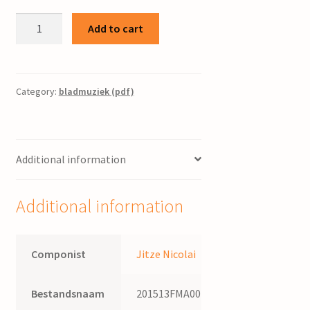
De
Add to cart
herder
:
voor
orgel
Category:
bladmuziek (pdf)
/
Jitze
Nicolai
Additional information
quantity
Additional information
Componist
Jitze Nicolai
Bestandsnaam
201513FMA007