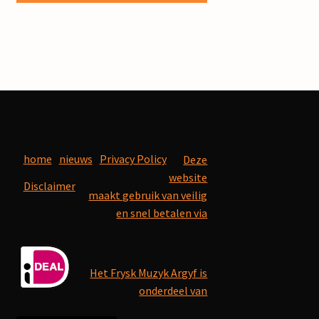
home
nieuws
Privacy Policy
Deze
website
Disclaimer
maakt gebruik van veilig
en snel betalen via
Het Frysk Muzyk Argyf is
onderdeel van