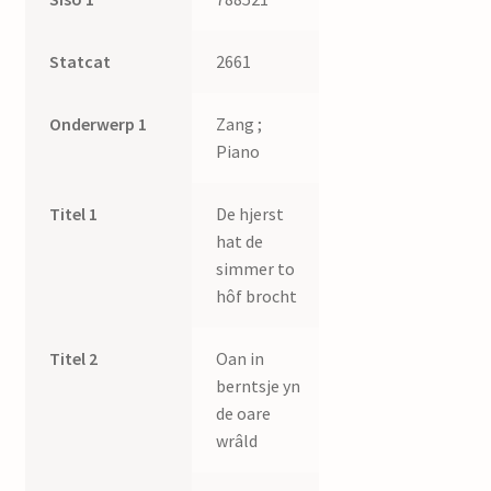
Statcat
2661
Onderwerp 1
Zang ;
Piano
Titel 1
De hjerst
hat de
simmer to
hôf brocht
Titel 2
Oan in
berntsje yn
de oare
wrâld