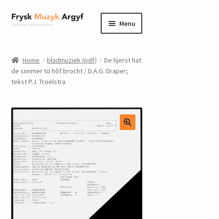
Ga
Ga
Menu
door
naar
naar
de
home
navigatie
inhoud
Home
bladmuziek (pdf)
De hjerst hat
Submenu
de simmer to hôf brocht / D.A.G. Draper;
informatie
tekst P.J. Troelstra
uitvouwen
Submenu
winkel
uitvouwen
Componisten
nieuws
events
contact