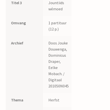
Titel 3
Jountiids
wémoed
Omvang
1 partituur
(12 p.)
Archief
Doos Jouke
Douwenga,
Dominicus
Draper,
Eelke
Mobach. /
Digitaal
201050N045
Thema
Herfst