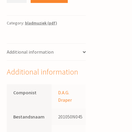
hjerst
hat
de
simmer
Category:
bladmuziek (pdf)
to
hôf
brocht
Additional information
/
D.A.G.
Draper;
Additional information
tekst
P.J.
Troelstra
Componist
D.A.G.
quantity
Draper
Bestandsnaam
201050N045