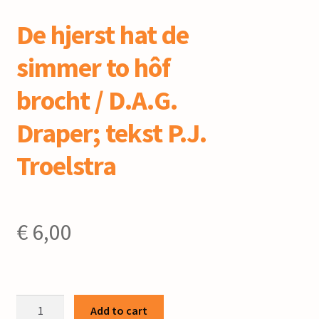
De hjerst hat de
simmer to hôf
brocht / D.A.G.
Draper; tekst P.J.
Troelstra
€
6,00
De
Add to cart