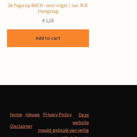
2e Fuga op BACH : voor orgel / Jac. N.D.
Hoogslag
€
1,50
Add to cart
home
nieuws
Privacy Policy
Deze
website
Disclaimer
maakt gebruik van veilig