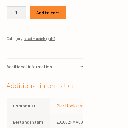
De
Add to cart
Maitiid
:
voor
driestemmig
Category:
bladmuziek (pdf)
koor
/
Pier
Additional information
Hoekstra,
tekst
Tetman
Additional information
de
Vries
quantity
Componist
Pier Hoekstra
Bestandsnaam
201602FMA005