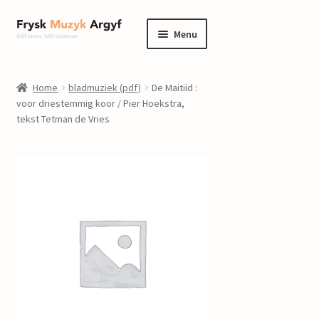
Ga
Ga
Menu
door
naar
naar
de
home
navigatie
inhoud
Home
bladmuziek (pdf)
De Maitiid :
Submenu
voor driestemmig koor / Pier Hoekstra,
informatie
tekst Tetman de Vries
uitvouwen
Submenu
winkel
uitvouwen
Componisten
nieuws
events
contact