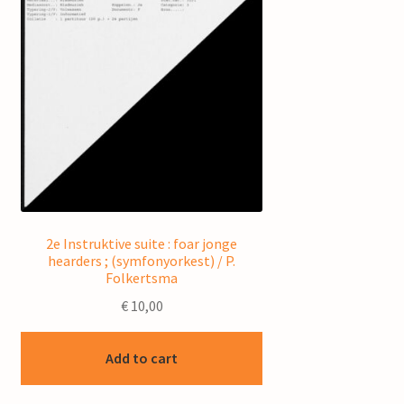
2e Instruktive suite : foar jonge
hearders ; (symfonyorkest) / P.
Folkertsma
€
10,00
Add to cart