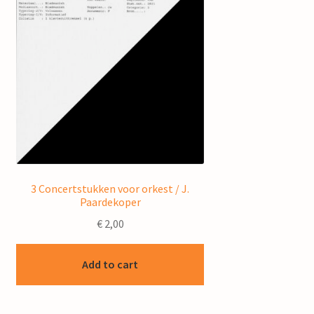
3 Concertstukken voor orkest / J.
Paardekoper
€
2,00
Add to cart