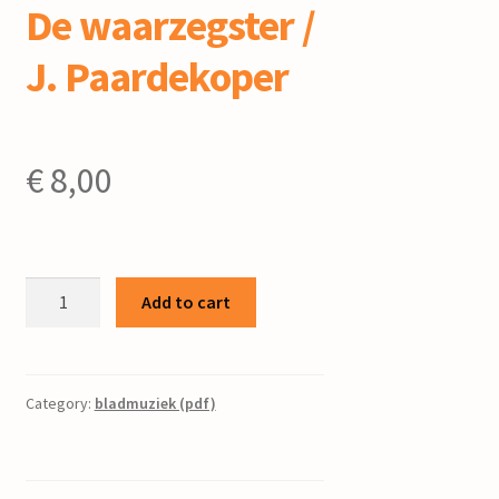
De waarzegster /
J. Paardekoper
€
8,00
De
Add to cart
waarzegster
/
J.
Paardekoper
Category:
bladmuziek (pdf)
quantity