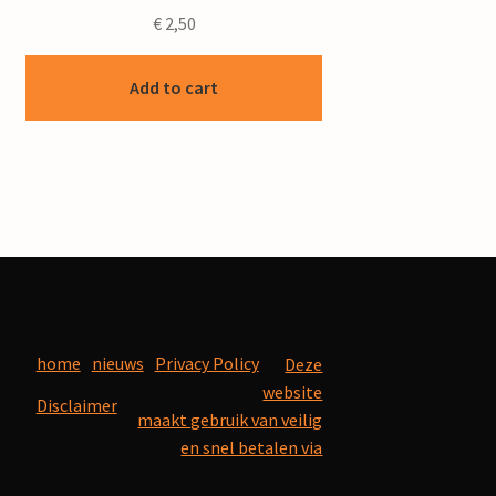
€
2,50
Add to cart
home
nieuws
Privacy Policy
Deze
website
Disclaimer
maakt gebruik van veilig
en snel betalen via