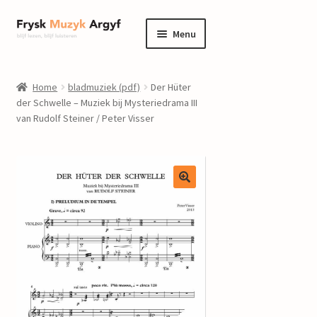
Ga
Ga
Menu
door
naar
naar
de
home
navigatie
inhoud
Home
bladmuziek (pdf)
Der Hüter
Submenu
der Schwelle – Muziek bij Mysteriedrama III
informatie
van Rudolf Steiner / Peter Visser
uitvouwen
Submenu
winkel
uitvouwen
Componisten
nieuws
events
contact