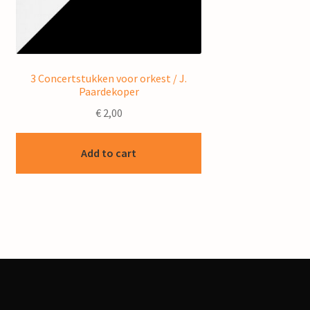
3 Concertstukken voor orkest / J.
Paardekoper
€
2,00
Add to cart