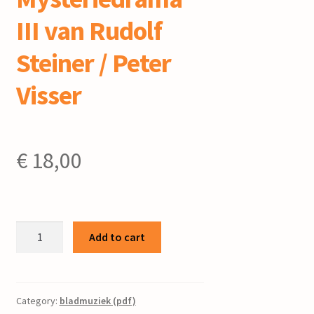
III van Rudolf
Steiner / Peter
Visser
€
18,00
Der
Add to cart
Hüter
der
Schwelle
-
Category:
bladmuziek (pdf)