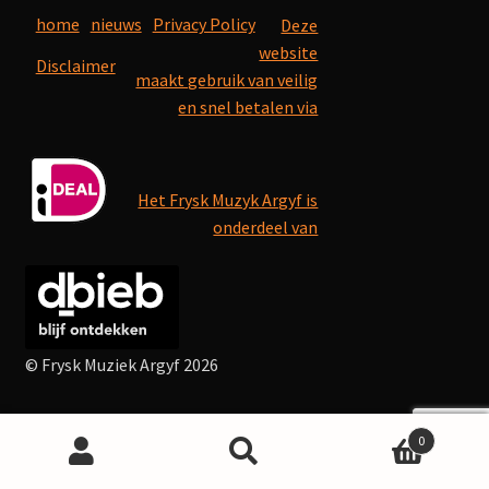
home
nieuws
Privacy Policy
Deze
website
Disclaimer
maakt gebruik van veilig
en snel betalen via
Het Frysk Muzyk Argyf is
onderdeel van
© Frysk Muziek Argyf 2026
0
Search
Search