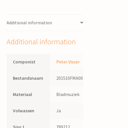
Muziek
bij
Mysteriedrama
Additional information
III
van
Rudolf
Additional information
Steiner
/
Peter
Componist
Peter Visser
Visser
quantity
Bestandsnaam
201510FMA002
Materiaal
Bladmuziek
Volwassen
Ja
Siso 1
789212