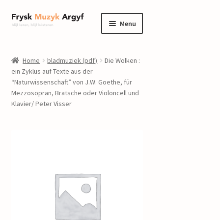
Ga
Ga
Menu
door
naar
naar
de
home
navigatie
inhoud
Home
bladmuziek (pdf)
Die Wolken :
Submenu
ein Zyklus auf Texte aus der
informatie
“Naturwissenschaft” von J.W. Goethe, für
uitvouwen
Mezzosopran, Bratsche oder Violoncell und
Submenu
winkel
Klavier/ Peter Visser
uitvouwen
Componisten
nieuws
events
contact