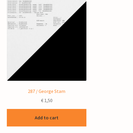
287 / George Stam
€
1,50
Add to cart