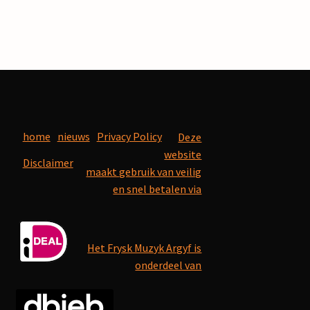
home
nieuws
Privacy Policy
Deze
website
Disclaimer
maakt gebruik van veilig
en snel betalen via
Het Frysk Muzyk Argyf is
onderdeel van