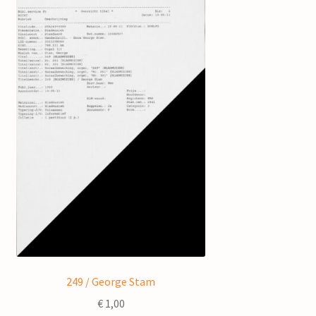
249 / George Stam
€
1,00