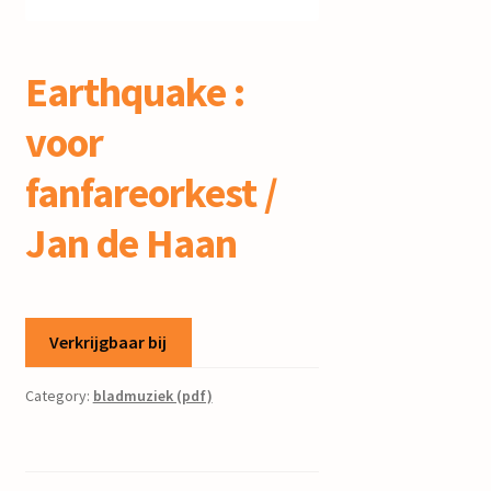
mijn account
Earthquake :
voor
fanfareorkest /
Jan de Haan
Verkrijgbaar bij
Category:
bladmuziek (pdf)