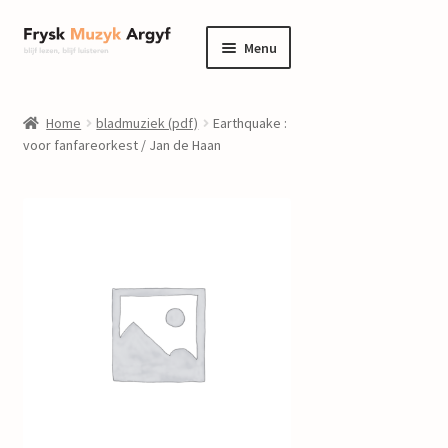
Ga
Ga
Menu
door
naar
naar
de
home
navigatie
inhoud
Home
bladmuziek (pdf)
Earthquake :
Submenu
voor fanfareorkest / Jan de Haan
informatie
uitvouwen
Submenu
winkel
uitvouwen
Componisten
nieuws
events
contact