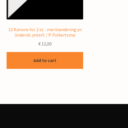
12 Kanons for 2 st. : mei biandering yn
ûndersk. ynterf. / P. Folkertsma
€
12,00
Add to cart