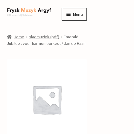
Ga
Ga
Menu
door
naar
naar
de
home
navigatie
inhoud
Home
bladmuziek (pdf)
Emerald
Submenu
Jubilee : voor harmonieorkest / Jan de Haan
informatie
uitvouwen
Submenu
winkel
uitvouwen
Componisten
nieuws
events
contact