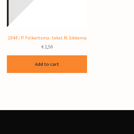
1944 / P. Folkertsma : tekst M. Sikkema
€
2,50
Add to cart