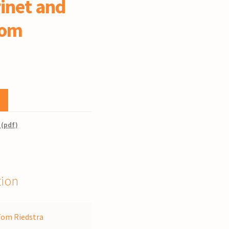
rinet and
Tom
 (pdf)
tion
om Riedstra