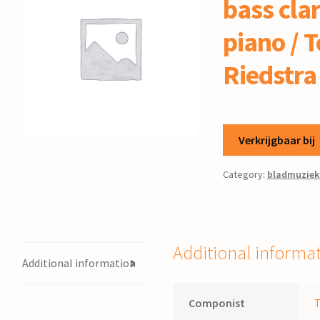
bass cla
piano / 
Riedstra
Verkrijgbaar bij
Category:
bladmuziek
Additional informa
Additional information
Componist
T