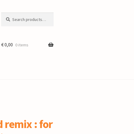
Search
Search
for:
€
0,00
0 items
 remix : for