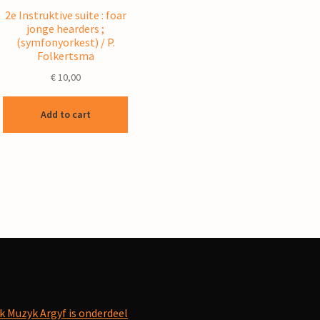
2e Instruktive suite : foar
jonge hearders ;
(symfonyorkest) / P.
Folkertsma
€
10,00
Add to cart
k Muzyk Argyf is onderdeel