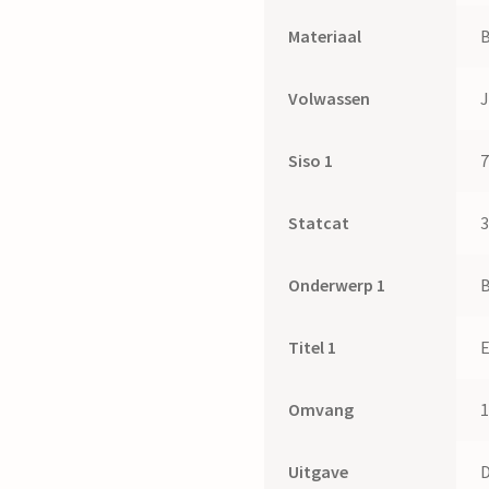
Materiaal
Volwassen
Siso 1
Statcat
Onderwerp 1
B
Titel 1
E
Omvang
1
Uitgave