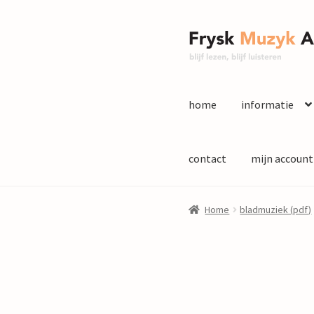
Ga
Ga
door
naar
naar
de
navigatie
inhoud
home
informatie
contact
mijn account
Home
bladmuziek (pdf)