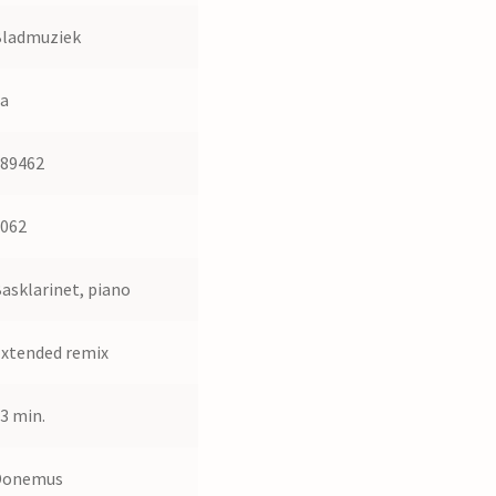
Bladmuziek
Ja
789462
3062
asklarinet, piano
xtended remix
3 min.
Donemus