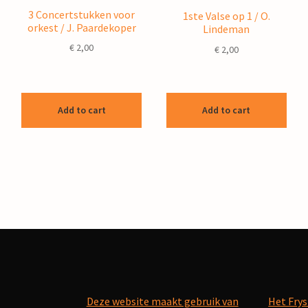
3 Concertstukken voor
1ste Valse op 1 / O.
orkest / J. Paardekoper
Lindeman
€
2,00
€
2,00
Add to cart
Add to cart
Deze website maakt gebruik van
Het Frys