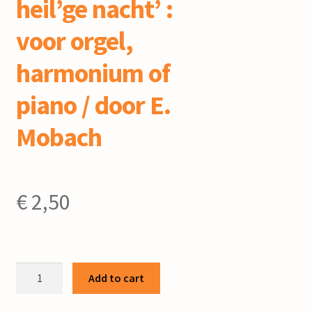
heil’ge nacht’ :
voor orgel,
harmonium of
piano / door E.
Mobach
€
2,50
Fantasie
Add to cart
over
het