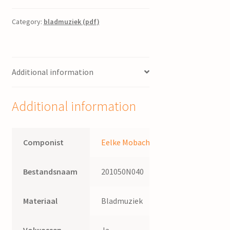
kerstlied
'Stille,
Category:
bladmuziek (pdf)
heil'ge
nacht'
:
Additional information
voor
orgel,
harmonium
Additional information
of
piano
/
Componist
Eelke Mobach
door
E.
Bestandsnaam
201050N040
Mobach
quantity
Materiaal
Bladmuziek