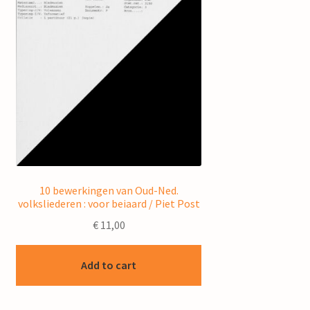
10 bewerkingen van Oud-Ned.
volksliederen : voor beiaard / Piet Post
€
11,00
Add to cart