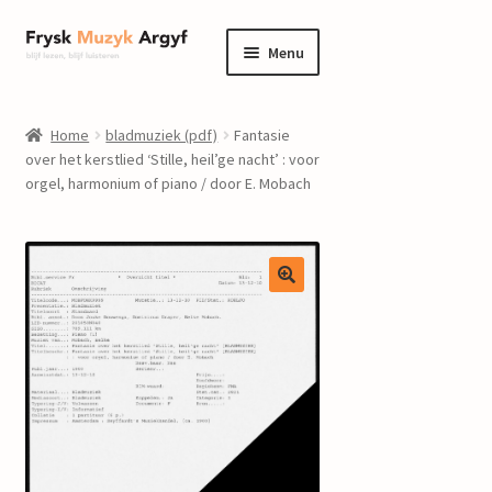
Ga
Ga
Menu
door
naar
naar
de
home
navigatie
inhoud
Home
bladmuziek (pdf)
Fantasie
Submenu
over het kerstlied ‘Stille, heil’ge nacht’ : voor
informatie
orgel, harmonium of piano / door E. Mobach
uitvouwen
Submenu
winkel
uitvouwen
Componisten
nieuws
events
contact