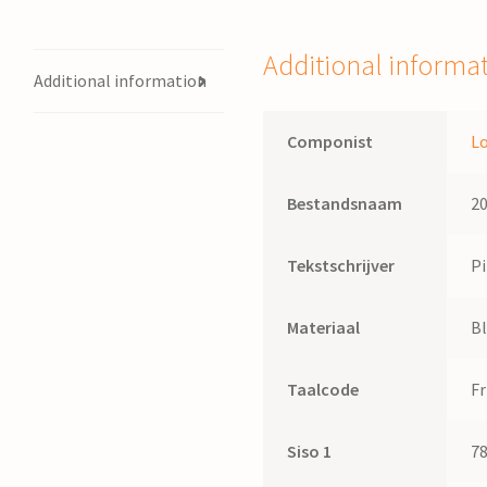
/
L.A.
Additional informa
Dokkum,
Additional information
tekst,
P.J.
Componist
L
Troelstra
quantity
Bestandsnaam
2
Tekstschrijver
Pi
Materiaal
B
Taalcode
Fr
Siso 1
7