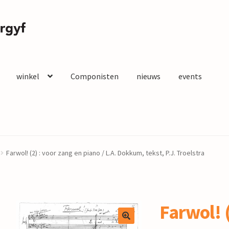
winkel
Componisten
nieuws
events
Farwol! (2) : voor zang en piano / L.A. Dokkum, tekst, P.J. Troelstra
Farwol! (