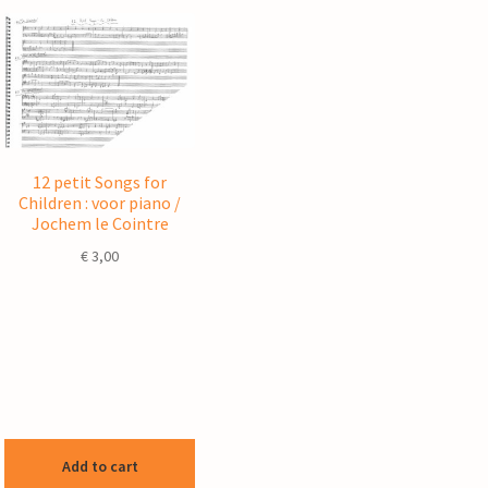
12 petit Songs for
Children : voor piano /
Jochem le Cointre
€
3,00
Add to cart