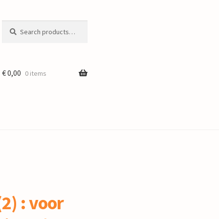
Search
Search
for:
€
0,00
0 items
2) : voor