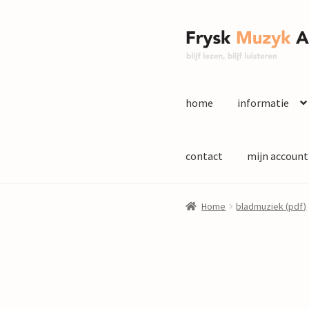
Ga
Ga
door
naar
naar
de
navigatie
inhoud
home
informatie
contact
mijn account
Home
bladmuziek (pdf)