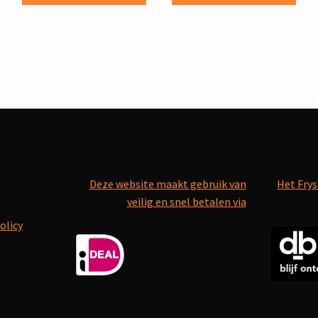
Deze website maakt gebruik van
Het Frys
veilig en snel betalen via
olicy