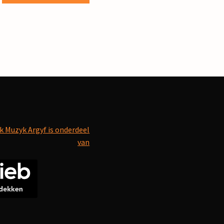
k Muzyk Argyf is onderdeel
van