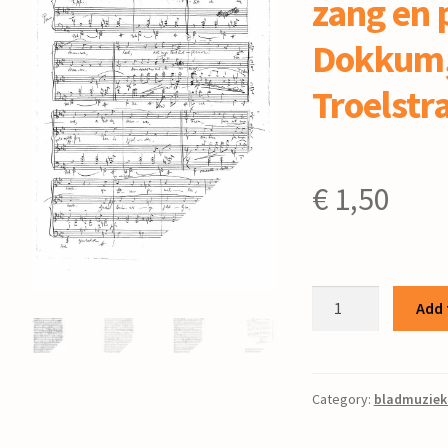
zang en p
Dokkum, 
Troelstr
€
1,50
Farwol!
Add 
(2)
:
voor
zang
Category:
bladmuziek
en
piano