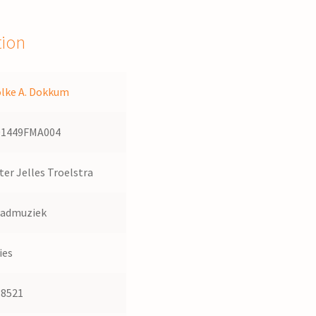
tion
olke A. Dokkum
01449FMA004
ter Jelles Troelstra
ladmuziek
ies
88521