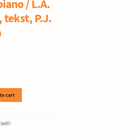
iano / L.A.
tekst, P.J.
a
to cart
 (pdf)