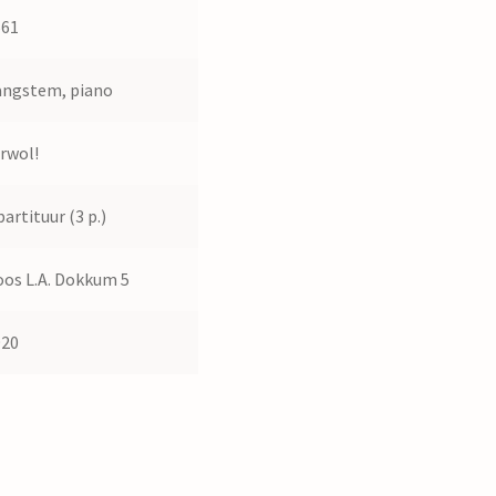
661
angstem, piano
rwol!
partituur (3 p.)
os L.A. Dokkum 5
920