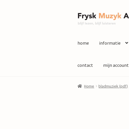
Ga
Ga
door
naar
naar
de
navigatie
inhoud
home
informatie
contact
mijn account
Home
bladmuziek (pdf)