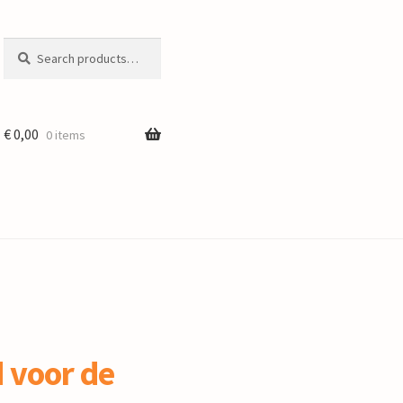
Search
Search
for:
€
0,00
0 items
d voor de