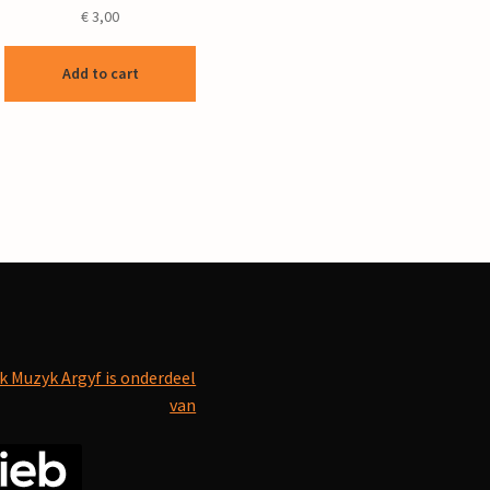
€
3,00
Add to cart
k Muzyk Argyf is onderdeel
van