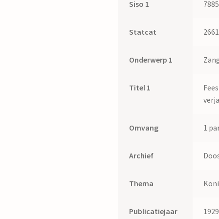
Siso 1
788
Statcat
266
Onderwerp 1
Zang
Titel 1
Fees
verj
Omvang
1 par
Archief
Doos
Thema
Koni
Publicatiejaar
192