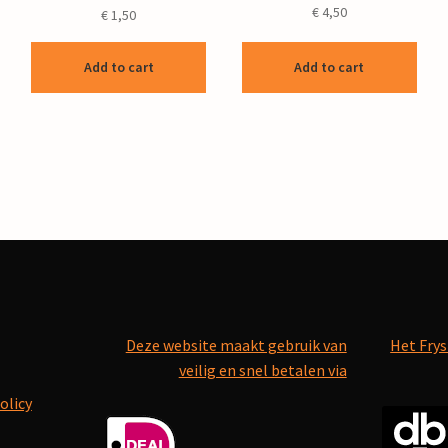
€
4,50
€
1,50
Add to cart
Add to cart
Deze website maakt gebruik van
Het Frys
veilig en snel betalen via
olicy