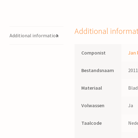
J.
Paardekoper
quantity
Additional informa
Additional information
Componist
Jan 
Bestandsnaam
201
Materiaal
Bla
Volwassen
Ja
Taalcode
Nede