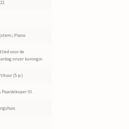
521
1
stem ; Piano
tlied voor de
aardag onzer koningin
tituur (5 p.)
 Paardekoper III.
ngshuis
9