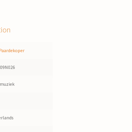
tion
Paardekoper
109N026
dmuziek
rlands