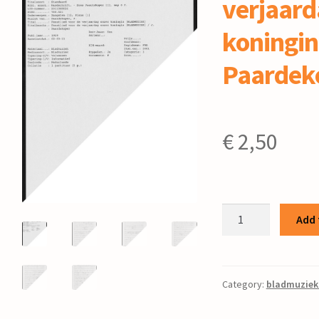
verjaard
koningin 
Paardek
€
2,50
Feestlied
Add 
voor
de
verjaardag
onzer
Category:
bladmuziek
koningin
/