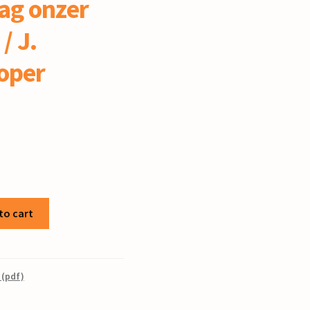
ag onzer
/ J.
oper
to cart
 (pdf)