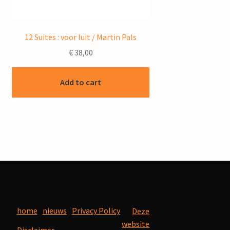
12 Suites : voor luit / Martin Pals
€
38,00
Add to cart
home
nieuws
Privacy Policy
Deze
website
Disclaimer