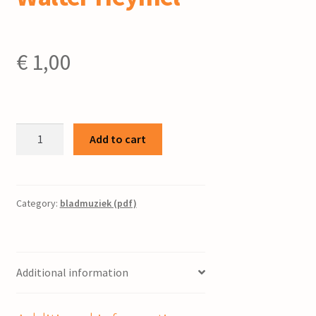
€
1,00
Gesellschaftslied
Add to cart
/
Bouke
Visser
;
Category:
bladmuziek (pdf)
tekst:
Alfred
Walter
Additional information
Heymel
quantity