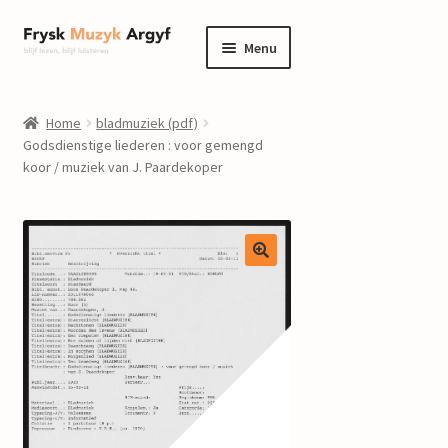
Ga
Ga
Menu
door
naar
naar
de
home
navigatie
inhoud
Home
bladmuziek (pdf)
Submenu
Godsdienstige liederen : voor gemengd
informatie
koor / muziek van J. Paardekoper
uitvouwen
Submenu
winkel
uitvouwen
Componisten
nieuws
events
contact