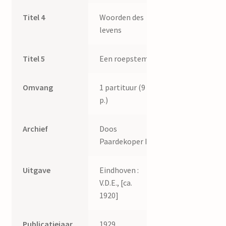
Titel 4
Woorden des
levens
Titel 5
Een roepstem
Omvang
1 partituur (9
p.)
Archief
Doos
Paardekoper I.
Uitgave
Eindhoven :
V.D.E., [ca.
1920]
Publicatiejaar
1929