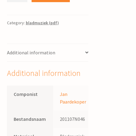
:
voor
gemengd
Category:
bladmuziek (pdf)
koor
/
muziek
Additional information
van
J.
Paardekoper
Additional information
quantity
Componist
Jan
Paardekoper
Bestandsnaam
201107N046