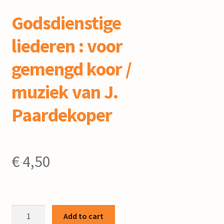
Godsdienstige
liederen : voor
gemengd koor /
muziek van J.
Paardekoper
€
4,50
Godsdienstige
Add to cart
liederen