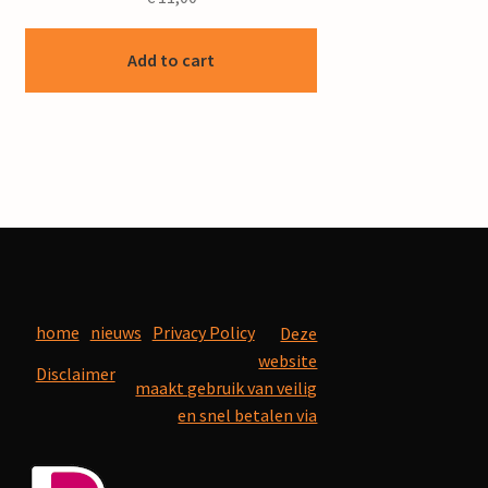
Add to cart
home
nieuws
Privacy Policy
Deze
website
Disclaimer
maakt gebruik van veilig
en snel betalen via