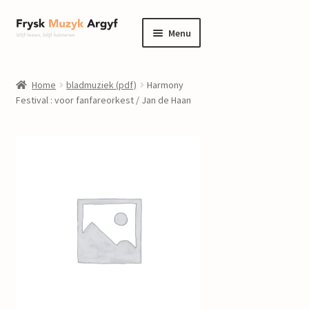
Ga
Ga
Menu
door
naar
naar
de
home
navigatie
inhoud
Home
bladmuziek (pdf)
Harmony
Submenu
Festival : voor fanfareorkest / Jan de Haan
informatie
uitvouwen
Submenu
winkel
uitvouwen
Componisten
nieuws
events
contact