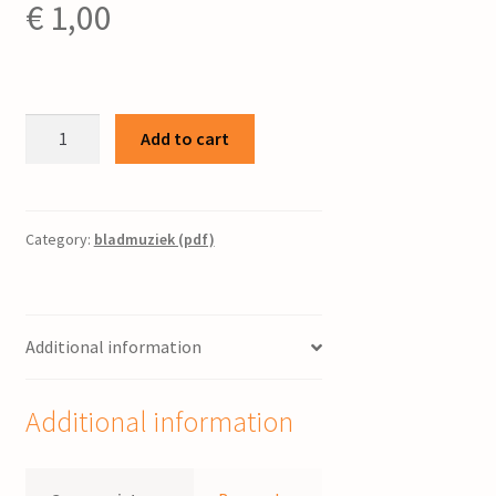
€
1,00
Het
Add to cart
lied
van
Gods
beloften
Category:
bladmuziek (pdf)
/
Bernard
Smilde
Additional information
quantity
Additional information