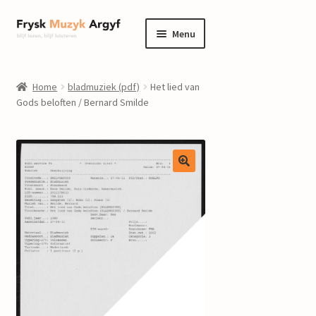
Ga
Ga
Menu
door
naar
naar
de
home
navigatie
inhoud
Home
bladmuziek (pdf)
Het lied van
Submenu
Gods beloften / Bernard Smilde
informatie
uitvouwen
Submenu
winkel
uitvouwen
Componisten
nieuws
events
contact