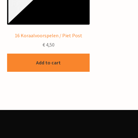
16 Koraalvoorspelen / Piet Post
€
4,50
Add to cart