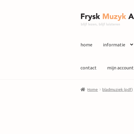
Ga
Ga
door
naar
naar
de
navigatie
inhoud
home
informatie
contact
mijn account
Home
bladmuziek (pdf)