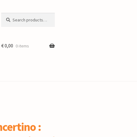
Search
Search
for:
€
0,00
0 items
certino :