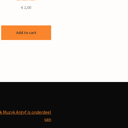
€
2,00
Add to cart
k Muzyk Argyf is onderdeel
van