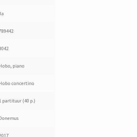
Ja
789442
3042
Hobo, piano
Hobo concertino
1 partituur (40 p.)
Donemus
2017