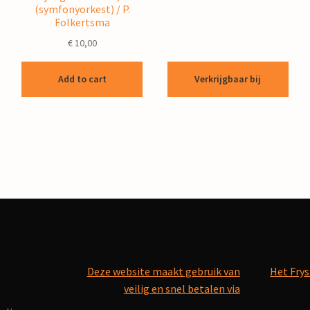
(symfonyorkest) / P.
Folkertsma
€
10,00
Add to cart
Verkrijgbaar bij
Deze website maakt gebruik van
Het Frys
veilig en snel betalen via