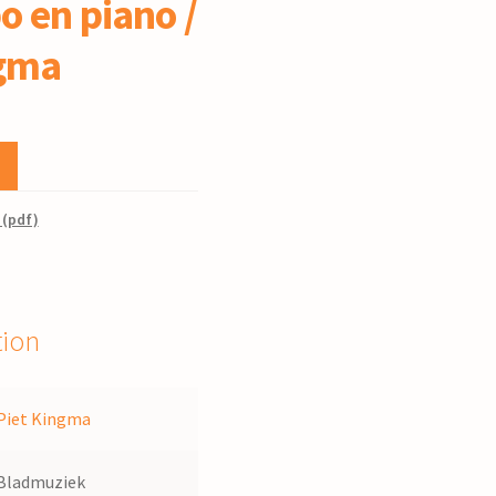
o en piano /
ngma
 (pdf)
tion
Piet Kingma
Bladmuziek