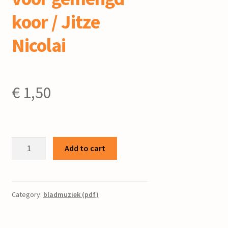
koor / Jitze
Nicolai
€
1,50
Ik
Add to cart
hef
mijn
ogen
naar
Category:
bladmuziek (pdf)
de
bergen