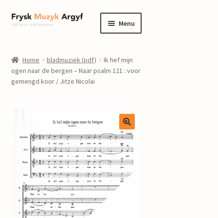
Ga
Ga
Menu
door
naar
naar
de
home
navigatie
inhoud
Home
bladmuziek (pdf)
Ik hef mijn
Submenu
ogen naar de bergen – Naar psalm 121 : voor
informatie
gemengd koor / Jitze Nicolai
uitvouwen
Submenu
winkel
uitvouwen
Componisten
nieuws
events
contact