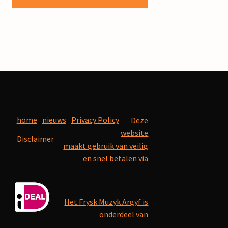
home
nieuws
Privacy Policy
Deze
website
Disclaimer
maakt gebruik van veilig
en snel betalen via
Het Frysk Muzyk Argyf is
onderdeel van