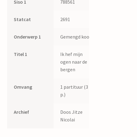
Siso 1
788561
Statcat
2691
Onderwerp 1
Gemengd koor
Titel 1
Ik hef mijn
ogen naar de
bergen
Omvang
1 partituur (3
p.)
Archief
Doos Jitze
Nicolai