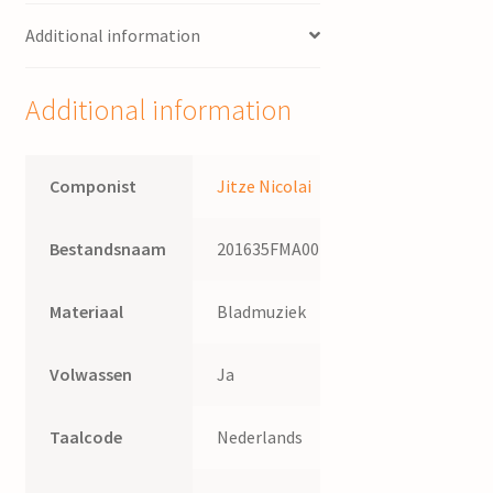
-
Additional information
Naar
psalm
121
Additional information
:
voor
gemengd
Componist
Jitze Nicolai
koor
/
Bestandsnaam
201635FMA001
Jitze
Nicolai
quantity
Materiaal
Bladmuziek
Volwassen
Ja
Taalcode
Nederlands