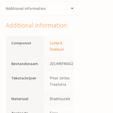
koor
Additional information
en
orgel
/
Additional information
L.A.
Dokkum,
tekst
Componist
Lolke A.
P.J.
Dokkum
Troelstra
quantity
Bestandsnaam
201449FMA024
Tekstschrijver
Piter Jelles
Troelstra
Materiaal
Bladmuziek