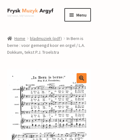
Ga
Ga
Menu
door
naar
naar
de
home
navigatie
inhoud
Home
bladmuziek (pdf)
In Bern is
Submenu
berne : voor gemengd koor en orgel / L.A.
informatie
Dokkum, tekst P.J. Troelstra
uitvouwen
Submenu
winkel
uitvouwen
Componisten
nieuws
events
contact