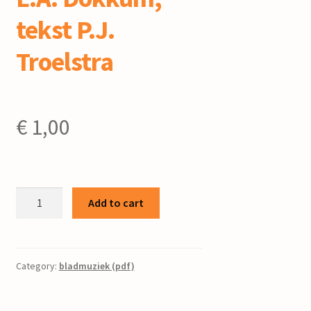
tekst P.J.
Troelstra
€
1,00
In
Add to cart
Bern
is
berne
:
Category:
bladmuziek (pdf)
voor
gemengd