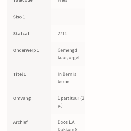
Taalcode
Fries
Siso 1
Statcat
2711
Onderwerp 1
Gemengd
koor, orgel
Titel 1
In Bern is
berne
Omvang
1 partituur (2
p.)
Archief
Doos L.A.
Dokkum 8