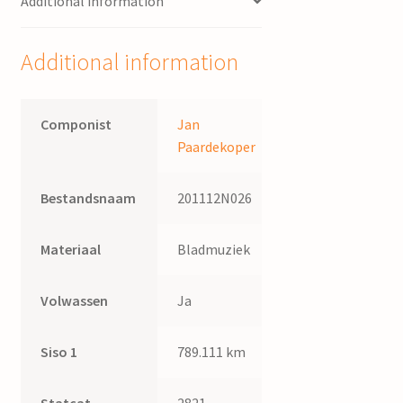
Additional information
J.
Paardekoper
quantity
Additional information
Componist
Jan
Paardekoper
Bestandsnaam
201112N026
Materiaal
Bladmuziek
Volwassen
Ja
Siso 1
789.111 km