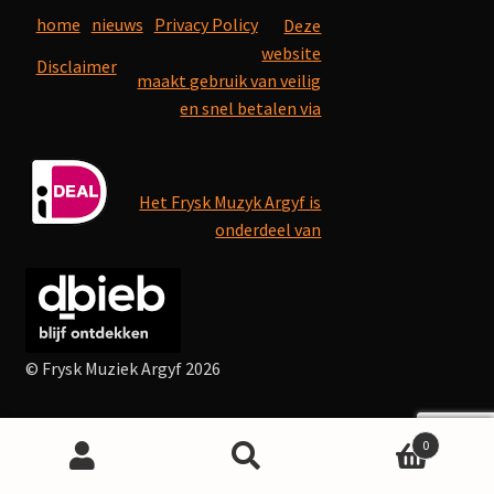
home
nieuws
Privacy Policy
Deze
website
Disclaimer
maakt gebruik van veilig
en snel betalen via
Het Frysk Muzyk Argyf is
onderdeel van
© Frysk Muziek Argyf 2026
0
Search
Search