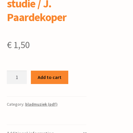
studie / J.
Paardekoper
€
1,50
Innerlijke
Add to cart
strijd
:
dans
:
Category:
bladmuziek (pdf)
plastische
studie
/