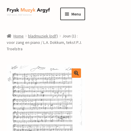
Ga
Ga
Menu
door
naar
naar
de
home
navigatie
inhoud
Home
bladmuziek (pdf)
Joun (1) :
Submenu
voor zang en piano / L.A. Dokkum, tekst P.J.
informatie
Troelstra
uitvouwen
Submenu
winkel
uitvouwen
Componisten
nieuws
events
contact