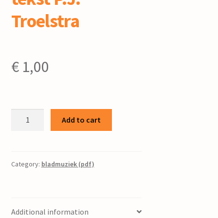
Troelstra
€
1,00
Joun
Add to cart
(1)
:
voor
zang
Category:
bladmuziek (pdf)
en
piano
/
Additional information
L.A.