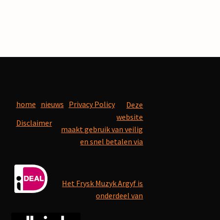
home
nieuws
Privacy Policy
Deze
website
Disclaimer
maakt gebruik van veilig
en snel betalen via
Het Frysk Muzyk Argyf is
onderdeel van