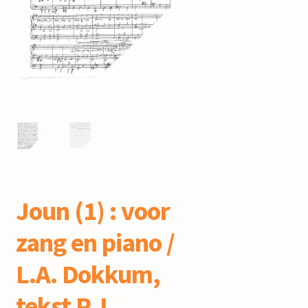
mijn account
Joun (1) : voor
zang en piano /
L.A. Dokkum,
tekst P.J.