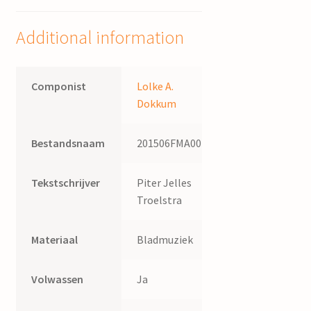
Dokkum,
tekst
Additional information
P.J.
Troelstra
quantity
Componist
Lolke A.
Dokkum
Bestandsnaam
201506FMA007
Tekstschrijver
Piter Jelles
Troelstra
Materiaal
Bladmuziek
Volwassen
Ja