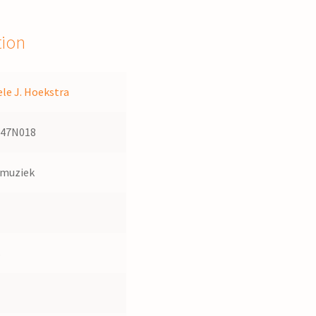
tion
le J. Hoekstra
147N018
dmuziek
s
1