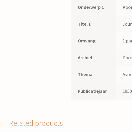
Onderwerp 1
Koo
Titel 1
Joun
Omvang
1 par
Archief
Doos
Thema
Avon
Publicatiejaar
195
Related products