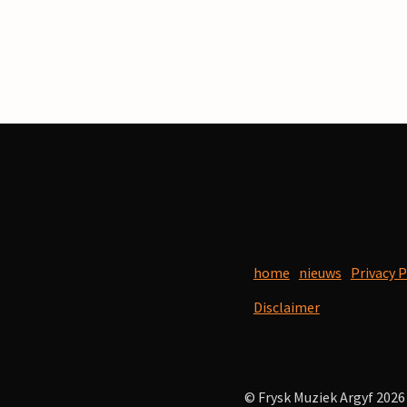
home
nieuws
Privacy P
Disclaimer
© Frysk Muziek Argyf 2026