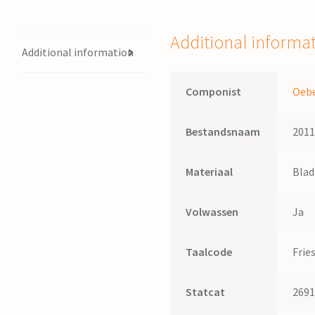
Jentes
Hoekstra
Additional informa
quantity
Additional information
Componist
Oebe
Bestandsnaam
201
Materiaal
Bla
Volwassen
Ja
Taalcode
Frie
Statcat
269