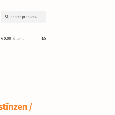
Search
Search
for:
€
0,00
0 items
stînzen /