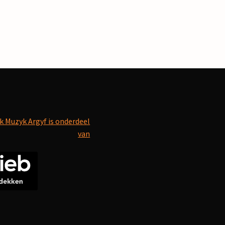
k Muzyk Argyf is onderdeel
van