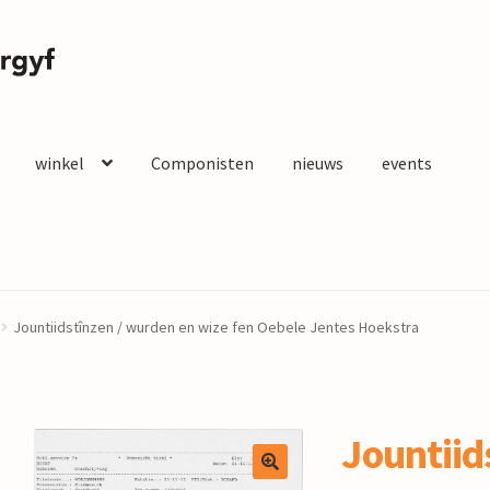
winkel
Componisten
nieuws
events
Jountiidstînzen / wurden en wize fen Oebele Jentes Hoekstra
Jountiid