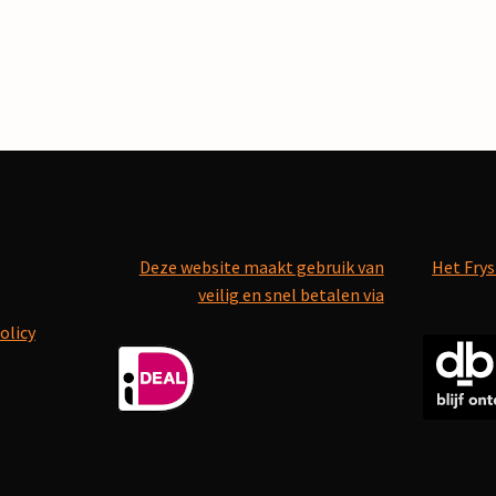
Deze website maakt gebruik van
Het Frys
veilig en snel betalen via
olicy