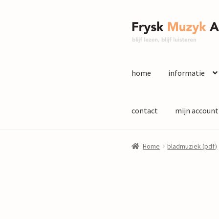
Ga
Ga
door
naar
naar
de
navigatie
inhoud
home
informatie
contact
mijn account
Home
bladmuziek (pdf)