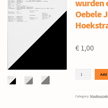
wurden e
Oebele J
Hoekstr
€
1,00
Jountiidstînzen
Add 
/
wurden
en
wize
Category:
bladmuziek
fen
Oebele