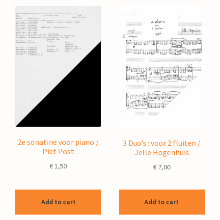
2e sonatine voor piano /
3 Duo’s : voor 2 fluiten /
Piet Post
Jelle Hogenhuis
€
1,50
€
7,00
Add to cart
Add to cart