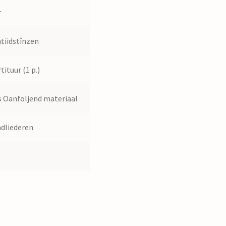
r
tiidstînzen
tituur (1 p.)
 Oanfoljend materiaal
dliederen
0