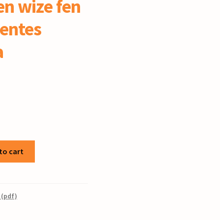
n wize fen
entes
a
to cart
 (pdf)