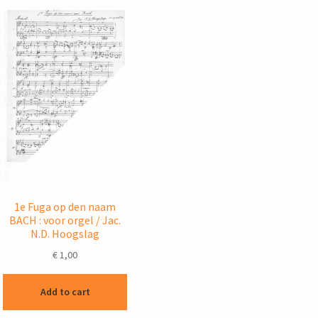
1e Fuga op den naam
BACH : voor orgel / Jac.
N.D. Hoogslag
€
1,00
Add to cart