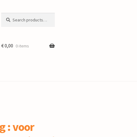
Search
Search
for:
€
0,00
0 items
g : voor