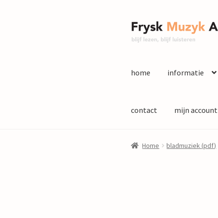
Ga
Ga
door
naar
naar
de
navigatie
inhoud
home
informatie
contact
mijn account
Home
bladmuziek (pdf)