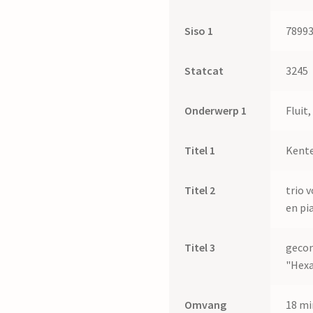
Siso 1
7899
Statcat
3245
Onderwerp 1
Fluit,
Titel 1
Kent
Titel 2
trio v
en pi
Titel 3
gecom
"Hex
Omvang
18 mi