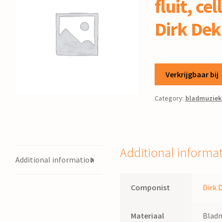
fluit, cel
Dirk Dek
Verkrijgbaar bij
Category:
bladmuziek
Additional informa
Additional information
Componist
Dirk 
Materiaal
Blad