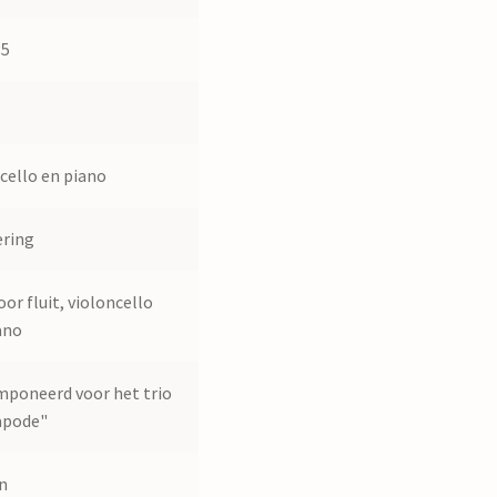
35
 cello en piano
ering
oor fluit, violoncello
ano
poneerd voor het trio
apode"
n