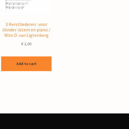
3 Kerstliederen : voor
(kinder-)stem en piano /
Wim D. van Ligtenberg
€
2,00
Add to cart