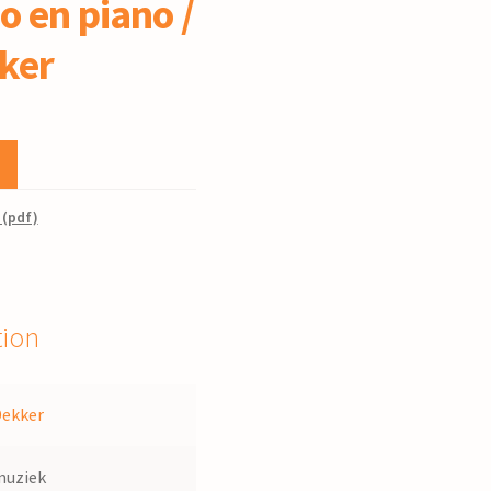
lo en piano /
ker
 (pdf)
tion
Dekker
muziek