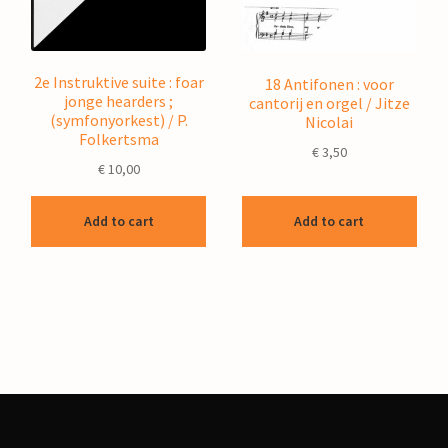
2e Instruktive suite : foar
18 Antifonen : voor
jonge hearders ;
cantorij en orgel / Jitze
(symfonyorkest) / P.
Nicolai
Folkertsma
€
3,50
€
10,00
Add to cart
Add to cart