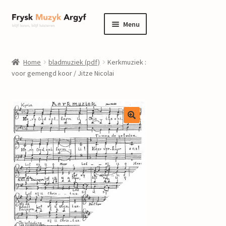
Ga
Ga
Menu
door
naar
naar
de
home
navigatie
inhoud
Home
bladmuziek (pdf)
Kerkmuziek :
Submenu
voor gemengd koor / Jitze Nicolai
informatie
uitvouwen
Submenu
winkel
uitvouwen
Componisten
nieuws
events
contact