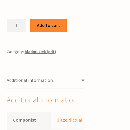
Kerkmuziek
Add to cart
:
voor
gemengd
koor
Category:
bladmuziek (pdf)
/
Jitze
Nicolai
Additional information
quantity
Additional information
Componist
Jitze Nicolai