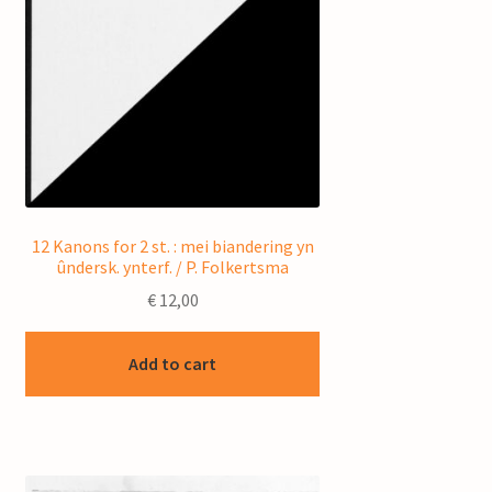
12 Kanons for 2 st. : mei biandering yn
ûndersk. ynterf. / P. Folkertsma
€
12,00
Add to cart