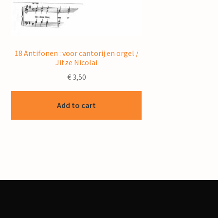
18 Antifonen : voor cantorij en orgel /
Jitze Nicolai
€
3,50
Add to cart