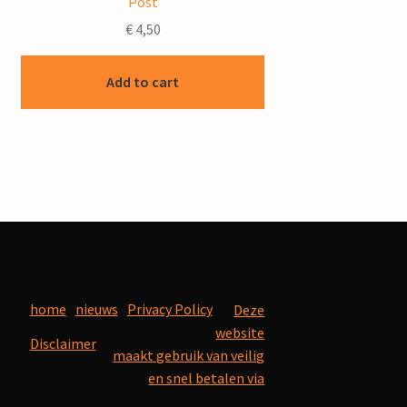
Post
€
4,50
Add to cart
home
nieuws
Privacy Policy
Deze
website
Disclaimer
maakt gebruik van veilig
en snel betalen via