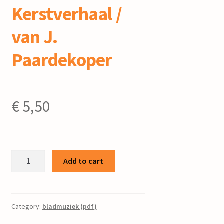
Kerstverhaal /
van J.
Paardekoper
€
5,50
Kerstverhaal
Add to cart
/
van
J.
Paardekoper
Category:
bladmuziek (pdf)
quantity