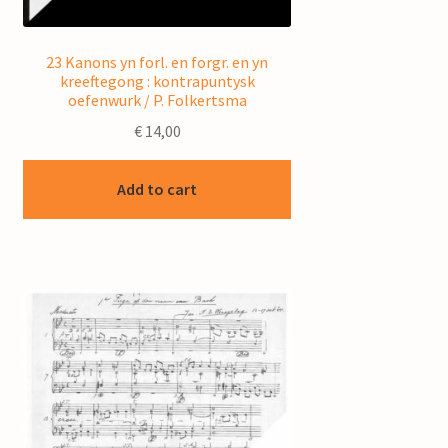
23 Kanons yn forl. en forgr. en yn
kreeftegong : kontrapuntysk
oefenwurk / P. Folkertsma
€
14,00
Add to cart