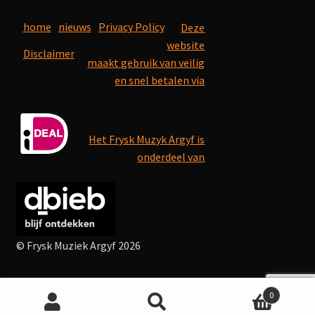
home
nieuws
Privacy Policy
Deze
website
Disclaimer
maakt gebruik van veilig
en snel betalen via
Het Frysk Muzyk Argyf is
onderdeel van
© Frysk Muziek Argyf 2026
0
Search
Search