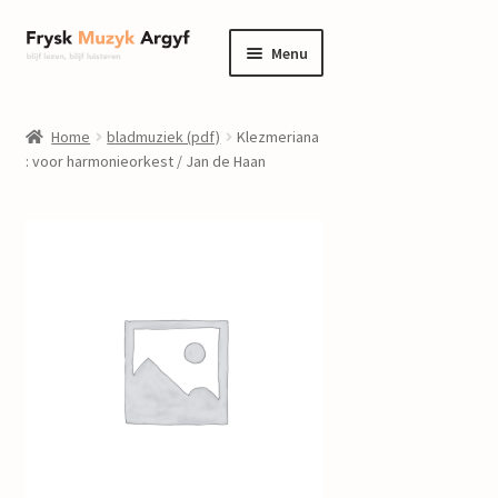
Ga
Ga
Menu
door
naar
naar
de
home
navigatie
inhoud
Home
bladmuziek (pdf)
Klezmeriana
Submenu
: voor harmonieorkest / Jan de Haan
informatie
uitvouwen
Submenu
winkel
uitvouwen
Componisten
nieuws
events
contact