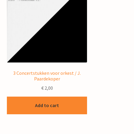
3 Concertstukken voor orkest / J.
Paardekoper
€
2,00
Add to cart