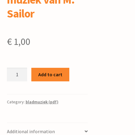
Sailor
€
1,00
Laat
Add to cart
ons
leven
van
de
Category:
bladmuziek (pdf)
Heer
:
voor
Additional information
gemengd