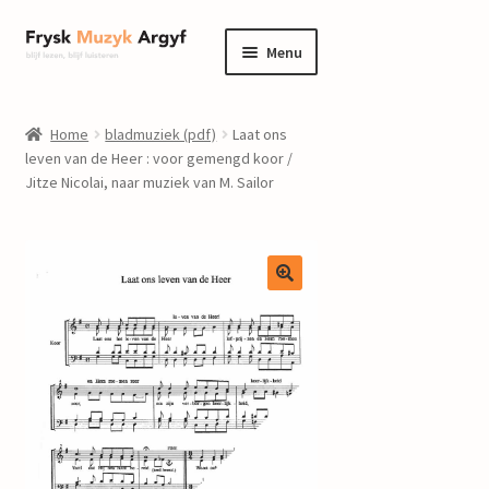
Ga
Ga
Menu
door
naar
naar
de
home
navigatie
inhoud
Home
bladmuziek (pdf)
Laat ons
Submenu
leven van de Heer : voor gemengd koor /
informatie
Jitze Nicolai, naar muziek van M. Sailor
uitvouwen
Submenu
winkel
uitvouwen
Componisten
nieuws
events
contact