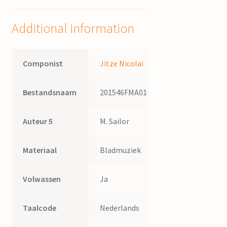
koor
/
Additional information
Jitze
Nicolai,
naar
Componist
Jitze Nicolai
muziek
van
Bestandsnaam
201546FMA010
M.
Sailor
quantity
Auteur 5
M. Sailor
Materiaal
Bladmuziek
Volwassen
Ja
Taalcode
Nederlands