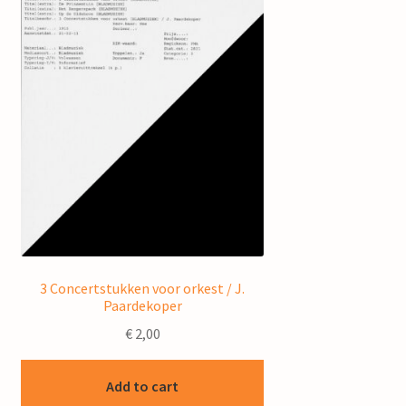
3 Concertstukken voor orkest / J.
Paardekoper
€
2,00
Add to cart