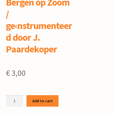
Bergen op Zoom
/
ge‹nstrumenteer
d door J.
Paardekoper
€
3,00
Lied
Add to cart
op
het