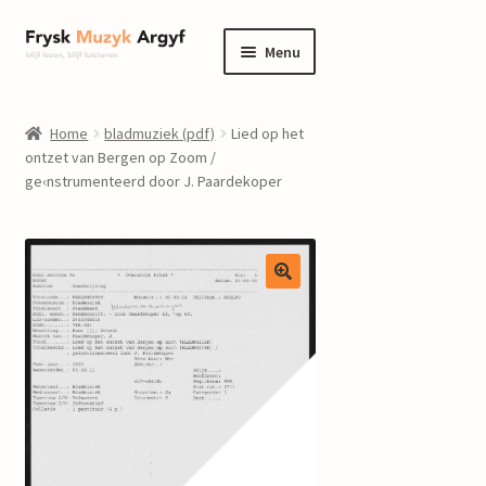
Ga
Ga
Menu
door
naar
naar
de
home
navigatie
inhoud
Home
bladmuziek (pdf)
Lied op het
Submenu
ontzet van Bergen op Zoom /
informatie
ge‹nstrumenteerd door J. Paardekoper
uitvouwen
Submenu
winkel
uitvouwen
Componisten
nieuws
events
contact