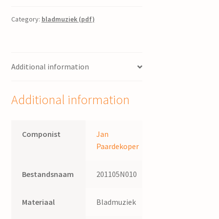
ontzet
van
Category:
bladmuziek (pdf)
Bergen
op
Zoom
Additional information
/
ge‹nstrumenteerd
door
Additional information
J.
Paardekoper
quantity
Componist
Jan
Paardekoper
Bestandsnaam
201105N010
Materiaal
Bladmuziek