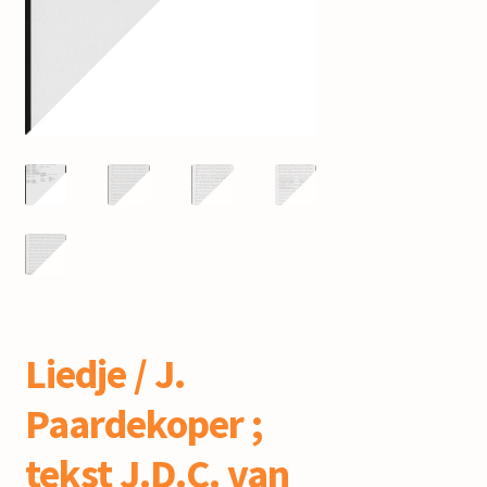
mijn account
Liedje / J.
Paardekoper ;
tekst J.D.C. van