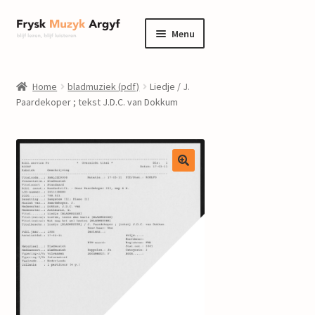
Ga
Ga
Menu
door
naar
naar
de
home
navigatie
inhoud
Home
bladmuziek (pdf)
Liedje / J.
Submenu
Paardekoper ; tekst J.D.C. van Dokkum
informatie
uitvouwen
Submenu
winkel
uitvouwen
Componisten
nieuws
events
contact