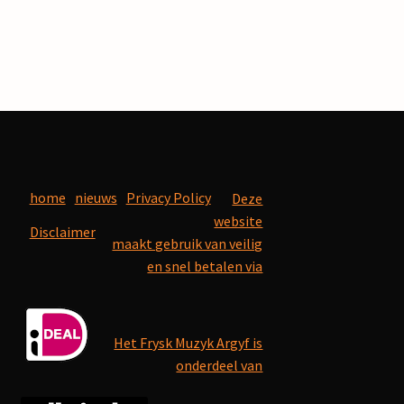
home
nieuws
Privacy Policy
Deze
website
Disclaimer
maakt gebruik van veilig
en snel betalen via
Het Frysk Muzyk Argyf is
onderdeel van