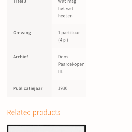
Titel 3
Wat mag
het wel
heeten
Omvang
1 partituur
(4 p.)
Archief
Doos
Paardekoper
III.
Publicatiejaar
1930
Related products