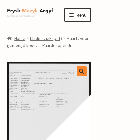
Ga
Ga
Menu
door
naar
naar
de
home
navigatie
inhoud
Home
bladmuziek (pdf)
Maart : voor
Submenu
gemengd koor / J. Paardekoper Jr.
informatie
uitvouwen
Submenu
winkel
uitvouwen
Componisten
nieuws
events
contact