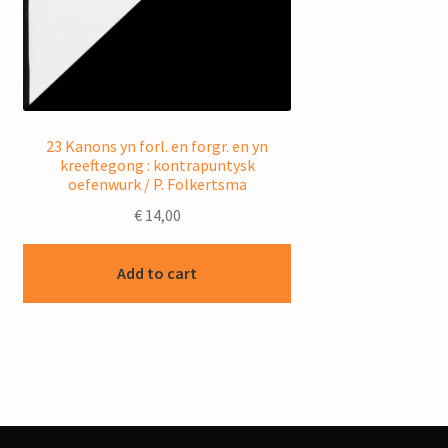
23 Kanons yn forl. en forgr. en yn
kreeftegong : kontrapuntysk
oefenwurk / P. Folkertsma
€
14,00
Add to cart