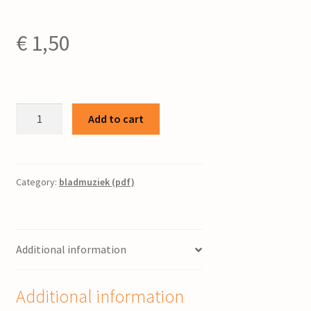
€
1,50
Maart
Add to cart
:
voor
gemengd
koor
Category:
bladmuziek (pdf)
/
J.
Paardekoper
Additional information
Jr.
quantity
Additional information