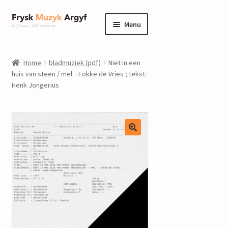
Ga
Ga
Menu
door
naar
naar
de
home
navigatie
inhoud
Home
bladmuziek (pdf)
Niet in een
Submenu
huis van steen / mel. : Fokke de Vries ; tekst:
informatie
Henk Jongerius
uitvouwen
Submenu
winkel
uitvouwen
Componisten
nieuws
events
contact