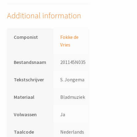
Fokke
de
Additional information
Vries
;
tekst:
Componist
Fokke de
Henk
Vries
Jongerius
quantity
Bestandsnaam
201145N035
Tekstschrijver
S. Jongema
Materiaal
Bladmuziek
Volwassen
Ja
Taalcode
Nederlands