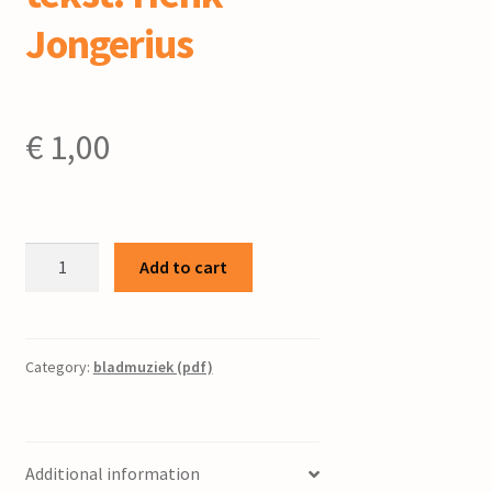
Jongerius
€
1,00
Niet
Add to cart
in
een
huis
van
Category:
bladmuziek (pdf)
steen
/
mel.
Additional information
: