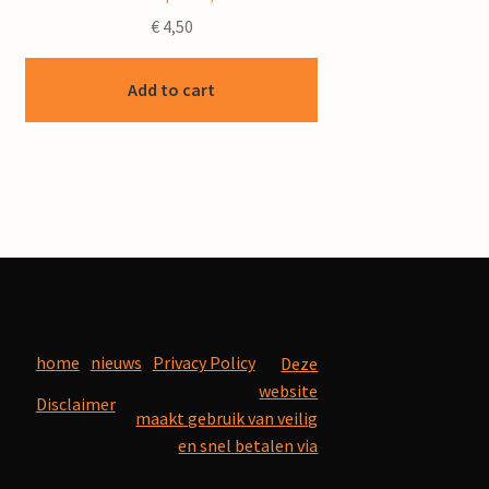
€
4,50
Add to cart
home
nieuws
Privacy Policy
Deze
website
Disclaimer
maakt gebruik van veilig
en snel betalen via