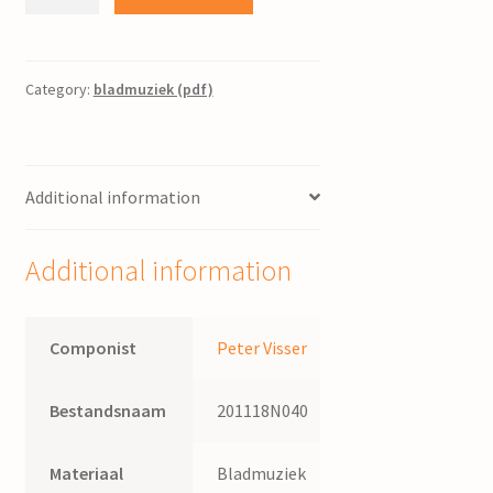
twaalftoonsmuziek
:
suite
voor
Category:
bladmuziek (pdf)
piano
solo
/
Additional information
Peter
Visser
quantity
Additional information
Componist
Peter Visser
Bestandsnaam
201118N040
Materiaal
Bladmuziek