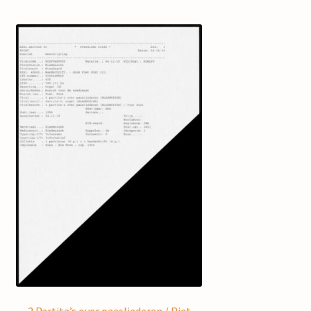
2 Partita’s over paasliederen / Piet