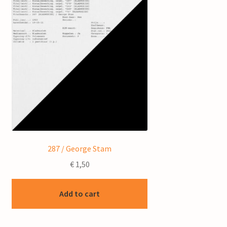
287 / George Stam
€
1,50
Add to cart