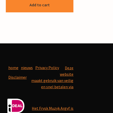
Add to cart
home
nieuws
Privacy Policy
Deze
website
Disclaimer
maakt gebruik van veilig
en snel betalen via
Het Frysk Muzyk Argyf is