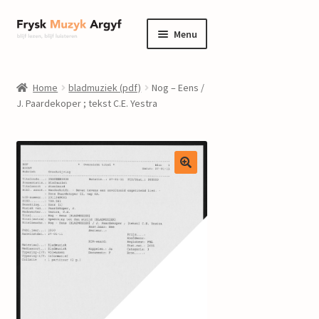
Ga
Ga
Menu
door
naar
naar
de
home
navigatie
inhoud
Home
bladmuziek (pdf)
Nog – Eens /
Submenu
J. Paardekoper ; tekst C.E. Yestra
informatie
uitvouwen
Submenu
winkel
uitvouwen
Componisten
nieuws
events
contact