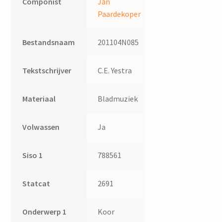
Componist
Jan
Paardekoper
Bestandsnaam
201104N085
Tekstschrijver
C.E. Yestra
Materiaal
Bladmuziek
Volwassen
Ja
Siso 1
788561
Statcat
2691
Onderwerp 1
Koor