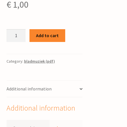
€
1,00
Nog
Add to cart
-
Eens
/
J.
Category:
bladmuziek (pdf)
Paardekoper
;
tekst
Additional information
C.E.
Yestra
quantity
Additional information